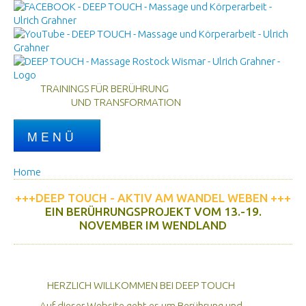
TRAININGS FÜR BERÜHRUNG
UND TRANSFORMATION
M E N Ü
Home
Home
Berührung
+++
DEEP TOUCH - AKTIV AM WANDEL WEBEN
+++
DEEP TOUCH
EIN BERÜHRUNGSPROJEKT VOM 13.-19.
NOVEMBER IM WENDLAND
Trainings
Ausbildung
Über mich
HERZLICH WILLKOMMEN BEI DEEP TOUCH
Kontakt
Auf dieser Website geht es um Berührung und